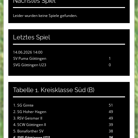
Nächstes Spiel
Leider wurden keine Spiele gefunden.
Letztes Spiel
14.06.2026 14:00
SV Puma Göttingen
1
SVG Göttingen U23
0
Tabelle 1. Kreisklasse Süd (B)
1. SG Gimte
51
2. SG Hoher Hagen
49
3. RSV Geismar II
49
4. SCW Göttingen II
39
5. Bonaforther SV
38
6. SVG Göttingen U23
36