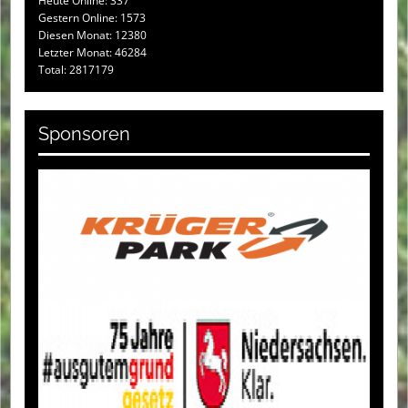
Heute Online: 337
Gestern Online: 1573
Diesen Monat: 12380
Letzter Monat: 46284
Total: 2817179
Sponsoren