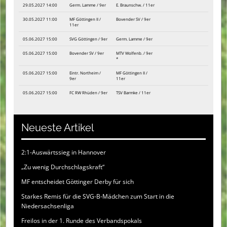
29.05.2027 14:00
Germ. Lamme / 9er
E. Braunschw. / 11er
30.05.2027 11:00
MF Göttingen II /
Bovender SV / 9er
11er
05.06.2027 15:00
SVG Göttingen / 9er
Germ. Lamme / 9er
05.06.2027 15:00
Bovender SV / 9er
MTV Wolfenb. / 9er
*
05.06.2027 15:00
Eintr. Northeim /
MF Göttingen II /
9er
11er
05.06.2027 15:00
FC RW Rhüden / 9er
TSV Barmke / 11er
Neueste Artikel
2:1-Auswärtssieg in Hannover
„Zu wenig Durchschlagskraft“
MF entscheidet Göttinger Derby für sich
Starkes Remis für die SVG-B-Mädchen zum Start in die
Niedersachsenliga
Freilos in der 1. Runde des Verbandspokals