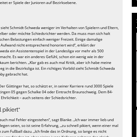
eitet er Spiele der Junioren auf Bezirksebene.
 sieht Schmidt-Schweda weniger im Verhalten von Spielern und Eltern,
elber oder möchte Schiedsrichter werden. Da muss man sich halt
chen Belastungen einfach weniger Freizeit. Einige damalige
r Aufwand nicht entsprechend honoriert wird“, erklärt der
hweda ein Assistentenspiel in der Landesliga vor mehr als 500
acht. Es war ein anderes Gefühl, schon ein wenig wie in der
kaum berichten. „Klar gab es auch mal Kritik, aber ich habe meine
eg in die Bezirksliga ist. Ein richtiges Vorbild sieht Schmidt-Schweda
by gebracht hat.
Der Göttinger hat, so schätzt er, in seiner Karriere rund 3000 Spiele
ttingen 05 gegen Schalke 04 oder Eintracht Braunschweig. Dem 84-
 Ehrlichkeit – auch seitens der Schiedsrichter.
pikiert“
uch mal Fehler eingestehen“, sagt Blanke. „Ich war immer lieb und
egen seien, so ist seine Erfahrung, „zu schnell pikiert, wenn einer mal
zum Fußball dazu. „Ich finde das in Ordnung, so lange es nicht