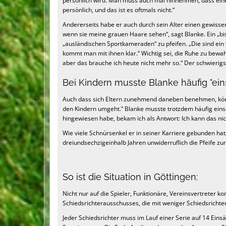
persönlich wird. Man muss auch mal hinnehmen, dass einer
persönlich, und das ist es oftmals nicht.“
Andererseits habe er auch durch sein Alter einen gewissen 
wenn sie meine grauen Haare sehen“, sagt Blanke. Ein „bis
„ausländischen Sportkameraden“ zu pfeifen. „Die sind ei
kommt man mit ihnen klar.“ Wichtig sei, die Ruhe zu bewah
aber das brauche ich heute nicht mehr so.“ Der schwierigs
Bei Kindern musste Blanke häufig "ein
Auch dass sich Eltern zunehmend daneben benehmen, könn
den Kindern umgeht.“ Blanke musste trotzdem häufig eins
hingewiesen habe, bekam ich als Antwort: Ich kann das nic
Wie viele Schnürsenkel er in seiner Karriere gebunden hat, 
dreiundsechzigeinhalb Jahren unwiderruflich die Pfeife zur
So ist die Situation in Göttingen:
Nicht nur auf die Spieler, Funktionäre, Vereinsvertreter
Schiedsrichterausschusses, die mit weniger Schiedsrichte
Jeder Schiedsrichter muss im Lauf einer Serie auf 14 Ei