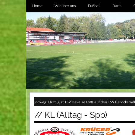
Home
Wir über uns
Fußball
Darts
m Sandweg: Drittligist TSV Havelse trifft auf den TSV Barockstadt Fulda-Lehnerz 
// KL (Alltag - Spb)