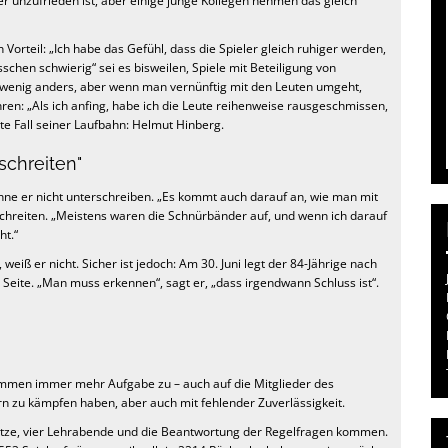
 unzufrieden ist, aber einige junge Kollegen nehmen das gleich
Vorteil: „Ich habe das Gefühl, dass die Spieler gleich ruhiger werden,
schen schwierig“ sei es bisweilen, Spiele mit Beteiligung von
n wenig anders, aber wenn man vernünftig mit den Leuten umgeht,
ren: „Als ich anfing, habe ich die Leute reihenweise rausgeschmissen,
te Fall seiner Laufbahn: Helmut Hinberg.
schreiten"
e er nicht unterschreiben. „Es kommt auch darauf an, wie man mit
chreiten. „Meistens waren die Schnürbänder auf, und wenn ich darauf
ht.“
weiß er nicht. Sicher ist jedoch: Am 30. Juni legt der 84-Jährige nach
 Seite. „Man muss erkennen“, sagt er, „dass irgendwann Schluss ist“.
 kommen immer mehr Aufgabe zu – auch auf die Mitglieder des
rn zu kämpfen haben, aber auch mit fehlender Zuverlässigkeit.
nsätze, vier Lehrabende und die Beantwortung der Regelfragen kommen.