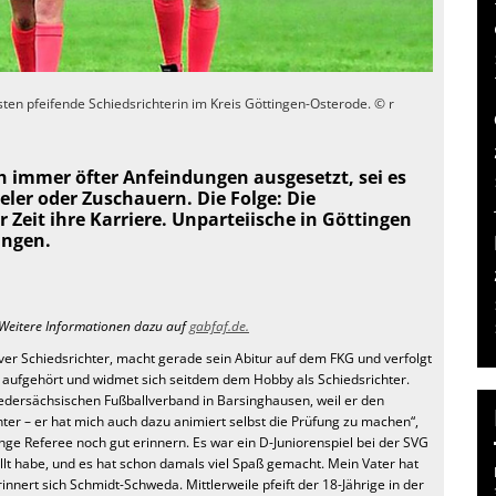
hsten pfeifende Schiedsrichterin im Kreis Göttingen-Osterode. © r
ch immer öfter Anfeindungen ausgesetzt, sei es
ieler oder Zuschauern. Die Folge: Die
eit ihre Karriere. Unparteiische in Göttingen
ungen.
. Weitere Informationen dazu auf
gabfaf.de.
ver Schiedsrichter, macht gerade sein Abitur auf dem FKG und verfolgt
da aufgehört und widmet sich seitdem dem Hobby als Schiedsrichter.
edersächsischen Fußballverband in Barsinghausen, weil er den
ter – er hat mich auch dazu animiert selbst die Prüfung zu machen“,
junge Referee noch gut erinnern. Es war ein D-Juniorenspiel bei der SVG
tellt habe, und es hat schon damals viel Spaß gemacht. Mein Vater hat
nnert sich Schmidt-Schweda. Mittlerweile pfeift der 18-Jährige in der