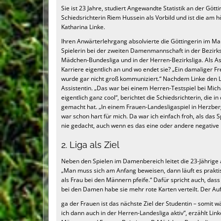
Sie ist 23 Jahre, studiert Angewandte Statistik an der Göttin
Schiedsrichterin Riem Hussein als Vorbild und ist die am
Katharina Linke.
Ihren Anwärterlehrgang absolvierte die Göttingerin im Mai
Spielerin bei der zweiten Damenmannschaft in der Bezirksli
Mädchen-Bundesliga und in der Herren-Bezirksliga. Als Assis
Karriere eigentlich an und wo endet sie? „Ein damaliger 
wurde gar nicht groß kommuniziert.“ Nachdem Linke den Le
Assistentin. „Das war bei einem Herren-Testspiel bei Mic
eigentlich ganz cool“, berichtet die Schiedsrichterin, die 
gemacht hat. „In einem Frauen-Landesligaspiel in Herzbe
war schon hart für mich. Da war ich einfach froh, als das S
nie gedacht, auch wenn es das eine oder andere negative 
2. Liga als Ziel
Neben den Spielen im Damenbereich leitet die 23-Jährige a
„Man muss sich am Anfang beweisen, dann läuft es praktis
als Frau bei den Männern pfeife.“ Dafür spricht auch, das
bei den Damen habe sie mehr rote Karten verteilt. Der Aufs
ga der Frauen ist das nächste Ziel der Studentin – somit 
ich dann auch in der Herren-Landesliga aktiv“, erzählt Li