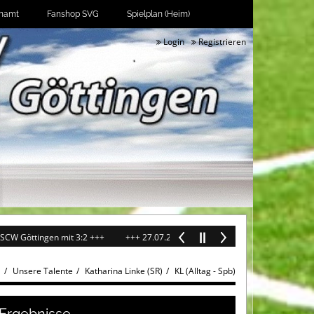
namt
Fanshop SVG
Spielplan (Heim)
Login
Registrieren
mit 3:2 +++
+++ 27.07.2026: Oberliga-Frauen im Test erfolgreich 5:2 gegen 
l
Unsere Talente
Katharina Linke (SR)
KL (Alltag - Spb)