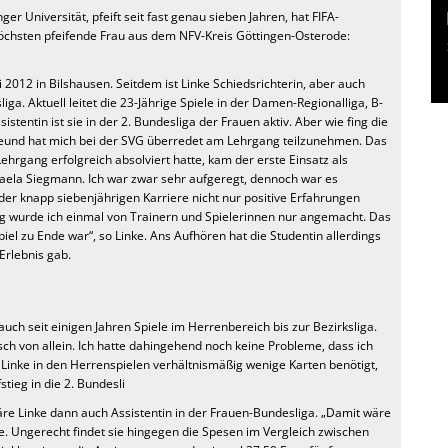
ger Universität, pfeift seit fast genau sieben Jahren, hat FIFA-
 höchsten pfeifende Frau aus dem NFV-Kreis Göttingen-Osterode:
 2012 in Bilshausen. Seitdem ist Linke Schiedsrichterin, aber auch
ga. Aktuell leitet die 23-Jährige Spiele in der Damen-Regionalliga, B-
tentin ist sie in der 2. Bundesliga der Frauen aktiv. Aber wie fing die
Freund hat mich bei der SVG überredet am Lehrgang teilzunehmen. Das
hrgang erfolgreich absolviert hatte, kam der erste Einsatz als
haela Siegmann. Ich war zwar sehr aufgeregt, dennoch war es
in der knapp siebenjährigen Karriere nicht nur positive Erfahrungen
rg wurde ich einmal von Trainern und Spielerinnen nur angemacht. Das
piel zu Ende war“, so Linke. Ans Aufhören hat die Studentin allerdings
Erlebnis gab.
uch seit einigen Jahren Spiele im Herrenbereich bis zur Bezirksliga.
ch von allein. Ich hatte dahingehend noch keine Probleme, dass ich
s Linke in den Herrenspielen verhältnismäßig wenige Karten benötigt,
tieg in die 2. Bundesli
wäre Linke dann auch Assistentin in der Frauen-Bundesliga. „Damit wäre
nke. Ungerecht findet sie hingegen die Spesen im Vergleich zwischen