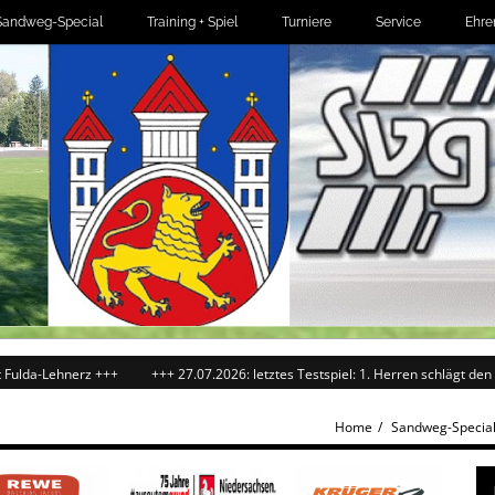
Sandweg-Special
Training + Spiel
Turniere
Service
Ehre
+++
+++ 27.07.2026: letztes Testspiel: 1. Herren schlägt den SCW Göttingen 
Home
Sandweg-Specia