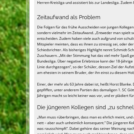
Herren-Kreisliga und assistiert bis zur Landesliga. Zudem l
Zeitaufwand als Problem
Die Folgen für das frühe Ausscheiden von jungen Kollegen
sondern vielmehr im Zeitaufwand. „Entweder man spielt s
entscheiden. Zudem haben viele auch aufgrund von schulis
Mitspieler meinten, dass es ihnen zu stressig sei, oder de
Schiedsrichter. Als bisheriges Highlight nennt Schmidt-Sc
Zuschauern. „Mit der Stimmung hat das viel mehr Spaß gem
Bundesliga. Über negative Erlebnisse kann der 18-Jährige 
Linie durchgezogen“, so der Schüler, dessen Ziel der Aufsti
am ehesten in seinem Bruder, der ihn einst zu diesem Hob
Einer, der mehr als 63 Jahre dabei ist, heißt Horst Blanke. 
gepfiffen, unter anderem Partien des damaligen 1. SC Gö
Jährigen macht so leicht keiner was vor, und er plädiert für
Die jüngeren Kollegen sind „zu schnell 
„Man muss rüberbringen, dass man es ehrlich meint, und a
nett – aber auch unheimlich konsequent.“ Die jüngeren Koll
was rausschimpft“. Dabei gehöre das seiner Meinung nach 