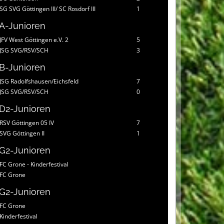
SG SVG Göttingen III/ SC Rosdorf III
1
A-Junioren
JFV West Göttingen e.V. 2
5
JSG SVG/RSV/SCH
3
B-Junioren
JSG Radolfshausen/Eichsfeld
7
JSG SVG/RSV/SCH
0
D2-Junioren
RSV Göttingen 05 IV
7
SVG Göttingen II
1
G2-Junioren
FC Grone - Kinderfestival
FC Grone
G2-Junioren
FC Grone
Kinderfestival