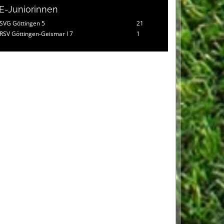
E-Juniorinnen
SVG Göttingen 5
21
RSV Göttingen-Geismar I 7
1