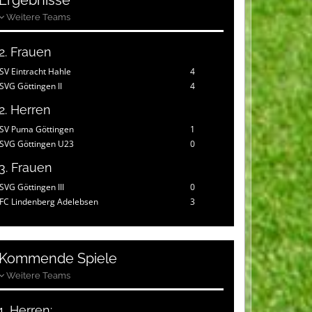
Ergebnisse
Weitere Teams
2. Frauen
SV Eintracht Hahle
4
SVG Göttingen II
4
2. Herren
SV Puma Göttingen
1
SVG Göttingen U23
0
3. Frauen
SVG Göttingen III
0
FC Lindenberg Adelebsen
3
Kommende Spiele
Weitere Teams
1. Herren: