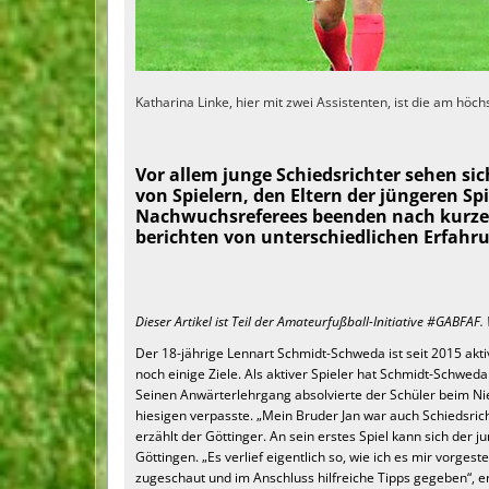
Katharina Linke, hier mit zwei Assistenten, ist die am höc
Vor allem junge Schiedsrichter sehen si
von Spielern, den Eltern der jüngeren Sp
Nachwuchsreferees beenden nach kurzer Z
berichten von unterschiedlichen Erfahr
Dieser Artikel ist Teil der Amateurfußball-Initiative #GABFAF
Der 18-jährige Lennart Schmidt-Schweda ist seit 2015 akti
noch einige Ziele. Als aktiver Spieler hat Schmidt-Schwe
Seinen Anwärterlehrgang absolvierte der Schüler beim Ni
hiesigen verpasste. „Mein Bruder Jan war auch Schiedsrich
erzählt der Göttinger. An sein erstes Spiel kann sich der 
Göttingen. „Es verlief eigentlich so, wie ich es mir vorges
zugeschaut und im Anschluss hilfreiche Tipps gegeben“, eri