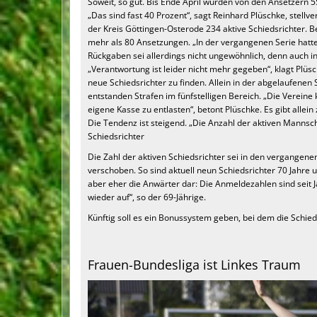
Soweit, so gut. Bis Ende April wurden von den Ansetzern 5
„Das sind fast 40 Prozent“, sagt Reinhard Plüschke, stellv
der Kreis Göttingen-Osterode 234 aktive Schiedsrichter. B
mehr als 80 Ansetzungen. „In der vergangenen Serie hatten
Rückgaben sei allerdings nicht ungewöhnlich, denn auch in
„Verantwortung ist leider nicht mehr gegeben“, klagt Plüs
neue Schiedsrichter zu finden. Allein in der abgelaufenen
entstanden Strafen im fünfstelligen Bereich. „Die Vereine
eigene Kasse zu entlasten“, betont Plüschke. Es gibt allein
Die Tendenz ist steigend. „Die Anzahl der aktiven Manns
Schiedsrichter
Die Zahl der aktiven Schiedsrichter sei in den vergangenen
verschoben. So sind aktuell neun Schiedsrichter 70 Jahre 
aber eher die Anwärter dar: Die Anmeldezahlen sind seit Ja
wieder auf“, so der 69-Jährige.
Künftig soll es ein Bonussystem geben, bei dem die Schie
Frauen-Bundesliga ist Linkes Traum