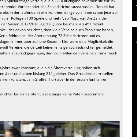
553 Spielaufträge verteilt, allein 2214 Rückgabe bekamen sie zurück.
ertretender Vorsitzender des Schiedsrichterausschusses. Derzeit hat
ereits in der laufenden Serie kommen einige von ihnen schon jetzt auf
 vier Kollegen 100 Spiele und mehr“, so Plüschke. Die Zahl der
 der Saison 2017/2018 lag die Quote bei mehr als 45 Prozent.
chke., der davon berichtet, dass viele Vereine auch Probleme haben,
 Serie fehlten bei der Anerkennung 72 Schiedsrichter und es
 klagen immer über zu hohe Kosten – hier wäre eine Möglichkeit die
 zwölf Vereine, die derzeit keinen einzigen Schiedsrichter gemeldet.
chaften ist zurückgegangen, dennoch fehlen den Vereinen immer noch
 Jahre zwar konstant, allein die Altersverteilung haben sich
und älter und haben bislang 215 geleitet. Das Grundproblem stellen
hren konstant. „Ein Großteil hört aber in der ersten fünf Jahren
dsrichter bei den ersten Spielleitungen eine Paten bekommen.