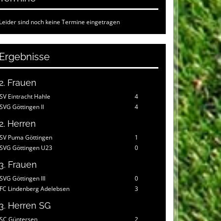
Leider sind noch keine Termine eingetragen
Ergebnisse
2. Frauen
SV Eintracht Hahle
4
SVG Göttingen II
4
2. Herren
SV Puma Göttingen
1
SVG Göttingen U23
0
3. Frauen
SVG Göttingen III
0
FC Lindenberg Adelebsen
3
3. Herren SG
SC Güntersen
2