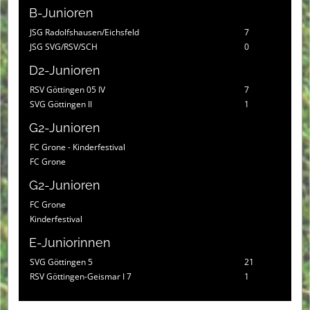
B-Junioren
JSG Radolfshausen/Eichsfeld
7
JSG SVG/RSV/SCH
0
D2-Junioren
RSV Göttingen 05 IV
7
SVG Göttingen II
1
G2-Junioren
FC Grone - Kinderfestival
FC Grone
G2-Junioren
FC Grone
Kinderfestival
E-Juniorinnen
SVG Göttingen 5
21
RSV Göttingen-Geismar I 7
1