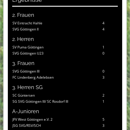
2. Frauen
SV Eintracht Hahle
4
SVG Göttingen II
4
2. Herren
SV Puma Göttingen
1
SVG Göttingen U23
0
3. Frauen
SVG Göttingen III
0
FC Lindenberg Adelebsen
3
3. Herren SG
SC Güntersen
2
SG SVG Göttingen III/ SC Rosdorf III
1
A-Junioren
JFV West Göttingen e.V. 2
5
JSG SVG/RSV/SCH
3