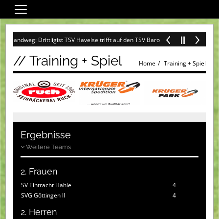
Home
Sandweg: Drittligist TSV Havelse trifft auf den TSV Barockstadt Fulda-Lehnerz +
Wir über uns
// Training + Spiel
Fußball
Home
Training + Spiel
Darts
Sandweg-Special
Training + Spiel
Turniere
Ergebnisse
Weitere Teams
Service
Ehrenamt
2. Frauen
Fanshop SVG
SV Eintracht Hahle
4
SVG Göttingen II
4
Spielplan (Heim)
2. Herren