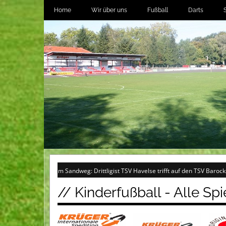
Home
Wir über uns
Fußball
Darts
ckerbissen am Sandweg: Drittligist TSV Havelse trifft auf den TSV Barockstadt F
// Kinderfußball - Alle Spi