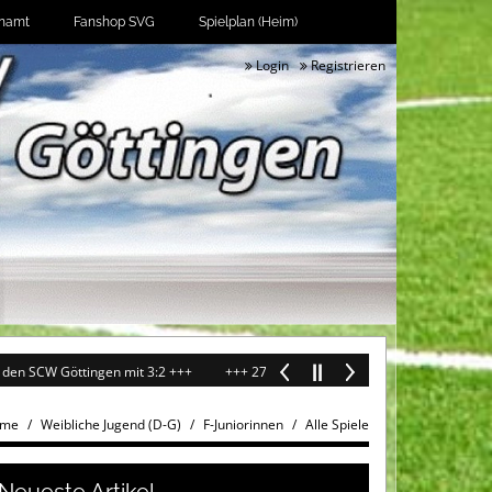
namt
Fanshop SVG
Spielplan (Heim)
Login
Registrieren
W Göttingen mit 3:2 +++
+++ 27.07.2026: Oberliga-Frauen im Test erfolgreic
me
Weibliche Jugend (D-G)
F-Juniorinnen
Alle Spiele