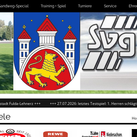
Sandweg-Special
Training + Spiel
Turniere
Service
Ehre
ulda-Lehnerz +++
+++ 27.07.2026: letztes Testspiel: 1. Herren schlägt den SC
ele
Ho