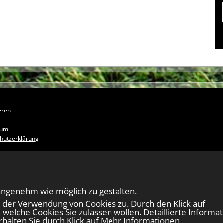
eren
sum
hutzerklärung