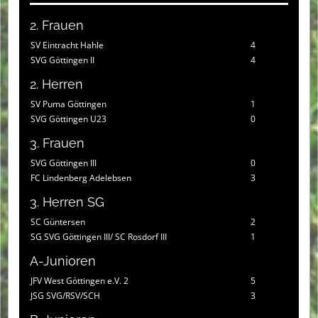
2. Frauen
SV Eintracht Hahle
4
SVG Göttingen II
4
2. Herren
SV Puma Göttingen
1
SVG Göttingen U23
0
3. Frauen
SVG Göttingen III
0
FC Lindenberg Adelebsen
3
3. Herren SG
SC Güntersen
2
SG SVG Göttingen III/ SC Rosdorf III
1
A-Junioren
JFV West Göttingen e.V. 2
5
JSG SVG/RSV/SCH
3