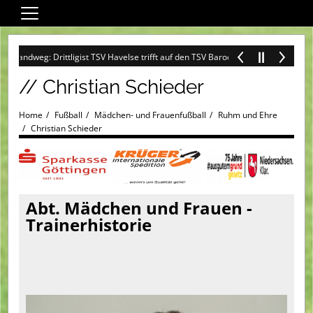
Home
ndweg: Drittligist TSV Havelse trifft auf den TSV Barockstadt Fulda-Lehnerz +++
Wir über uns
// Christian Schieder
Fußball
Darts
Home
Fußball
Mädchen- und Frauenfußball
Ruhm und Ehre
Christian Schieder
Sandweg-Special
Training + Spiel
Turniere
Abt. Mädchen und Frauen -
Service
Trainerhistorie
Ehrenamt
Fanshop SVG
Spielplan (Heim)