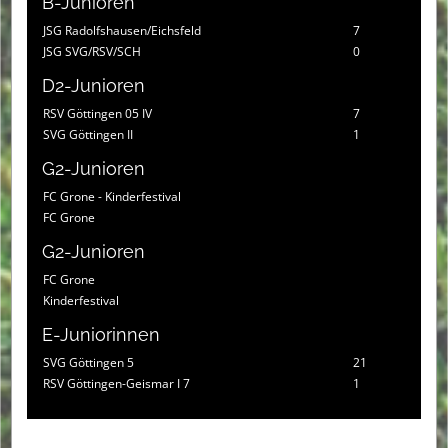
B-Junioren
JSG Radolfshausen/Eichsfeld
7
JSG SVG/RSV/SCH
0
D2-Junioren
RSV Göttingen 05 IV
7
SVG Göttingen II
1
G2-Junioren
FC Grone - Kinderfestival
FC Grone
G2-Junioren
FC Grone
Kinderfestival
E-Juniorinnen
SVG Göttingen 5
21
RSV Göttingen-Geismar I 7
1