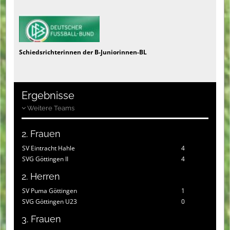
Schiedsrichterinnen der B-Juniorinnen-BL
Ergebnisse
Weitere Teams
2. Frauen
SV Eintracht Hahle
4
SVG Göttingen II
4
2. Herren
SV Puma Göttingen
1
SVG Göttingen U23
0
3. Frauen