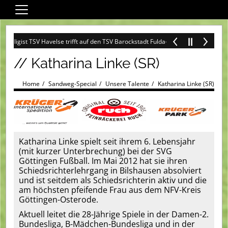
Home
igist TSV Havelse trifft auf den TSV Barockstadt Fulda-Lehnerz +++
+++ 27.0
Wir über uns
// Katharina Linke (SR)
Fußball
Darts
Home
Sandweg-Special
Unsere Talente
Katharina Linke (SR)
Sandweg-Special
Training + Spiel
Turniere
Katharina Linke spielt seit ihrem 6. Lebensjahr
(mit kurzer Unterbrechung) bei der SVG
Service
Göttingen Fußball. Im Mai 2012 hat sie ihren
Schiedsrichterlehrgang in Bilshausen absolviert
Ehrenamt
und ist seitdem als Schiedsrichterin aktiv und die
am höchsten pfeifende Frau aus dem NFV-Kreis
Fanshop SVG
Göttingen-Osterode.
Spielplan (Heim)
Aktuell leitet die 28-Jährige Spiele in der Damen-2.
Bundesliga, B-Mädchen-Bundesliga und in der