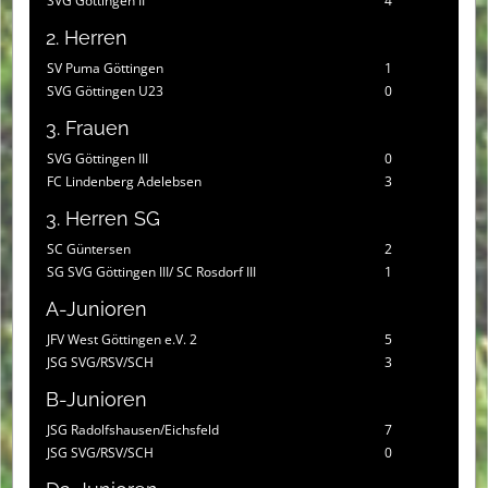
SVG Göttingen II
4
2. Herren
SV Puma Göttingen
1
SVG Göttingen U23
0
3. Frauen
SVG Göttingen III
0
FC Lindenberg Adelebsen
3
3. Herren SG
SC Güntersen
2
SG SVG Göttingen III/ SC Rosdorf III
1
A-Junioren
JFV West Göttingen e.V. 2
5
JSG SVG/RSV/SCH
3
B-Junioren
JSG Radolfshausen/Eichsfeld
7
JSG SVG/RSV/SCH
0