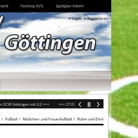
namt
Fanshop SVG
Spielplan (Heim)
Login
Registrieren
gen mit 3:2 +++
+++ 27.07.2026: Oberliga-Frauen im Test erfolgreich 5:2 ge
Fußball
Mädchen- und Frauenfußball
Ruhm und Ehre