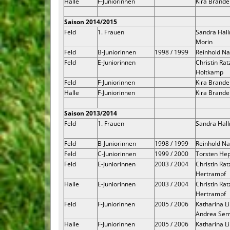
Halle
F-Juniorinnen
Kira Brande
Saison 2014/2015
Feld
1. Frauen
Sandra Hal
Morin
Feld
B-Juniorinnen
1998 / 1999
Reinhold Na
Feld
E-Juniorinnen
Christin Rat
Holtkamp
Feld
F-Juniorinnen
Kira Brande
Halle
F-Juniorinnen
Kira Brande
Saison 2013/2014
Feld
1. Frauen
Sandra Hall
Feld
B-Juniorinnen
1998 / 1999
Reinhold Na
Feld
C-Juniorinnen
1999 / 2000
Torsten He
Feld
E-Juniorinnen
2003 / 2004
Christin Rat
Hertrampf
Halle
E-Juniorinnen
2003 / 2004
Christin Rat
Hertrampf
Feld
F-Juniorinnen
2005 / 2006
Katharina Li
Andrea Se
Halle
F-Juniorinnen
2005 / 2006
Katharina Li