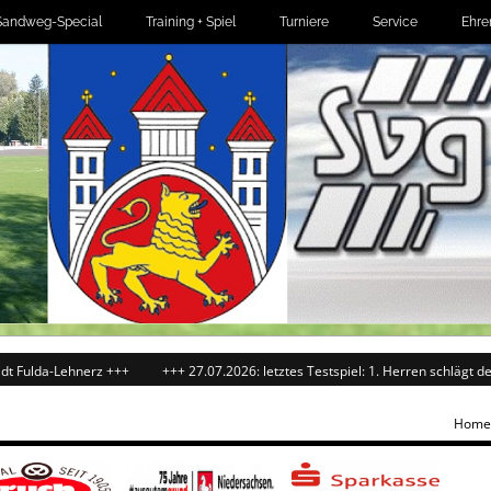
Sandweg-Special
Training + Spiel
Turniere
Service
Ehre
nerz +++
+++ 27.07.2026: letztes Testspiel: 1. Herren schlägt den SCW Göttin
Home