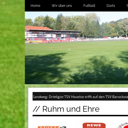
Home
Wir über uns
Fußball
Darts
en am Sandweg: Drittligist TSV Havelse trifft auf den TSV Barockstadt Fulda-Leh
// Ruhm und Ehre