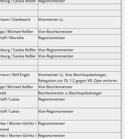
nburg / Saskia Keßler
Regionsmeister
lmann / Dankward
Vizemeister LL
pp / Michael Keßler
Vize-Bezirksmeister
zlaff / Mareike
Regionsmeister
nburg / Saskia Keßler
Vize-Regionsmeister
nburg / Saskia Keßler
Vize-Regionsmeister
mann / Ralf Engel
Vizemeister LL, Vize-Bezirkspokalsieger,
Relegation zur OL 1:2 gegen VfL Oyte verloren
pp / Michael Keßler
Vize-Bezirksmeister
pold
Bezirksmeister u. Bezirkspokalsieger
zlaff / Lukas
Regionsmeister
zlaff / Lukas
Vize-Regionsmeister
nke / Morten Görlitz /
Regionsmeister
rmond
nke / Morten Görlitz /
Regionsmeister