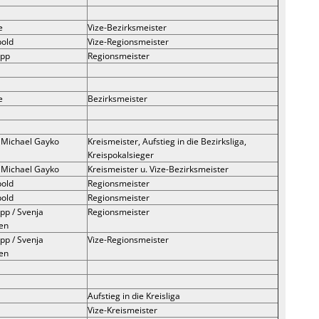
e
Vize-Bezirksmeister
pold
Vize-Regionsmeister
app
Regionsmeister
e
Bezirksmeister
/ Michael Gayko
Kreismeister, Aufstieg in die Bezirksliga,
Kreispokalsieger
/ Michael Gayko
Kreismeister u. Vize-Bezirksmeister
pold
Regionsmeister
pold
Regionsmeister
pp / Svenja
Regionsmeister
en
pp / Svenja
Vize-Regionsmeister
en
Aufstieg in die Kreisliga
Vize-Kreismeister