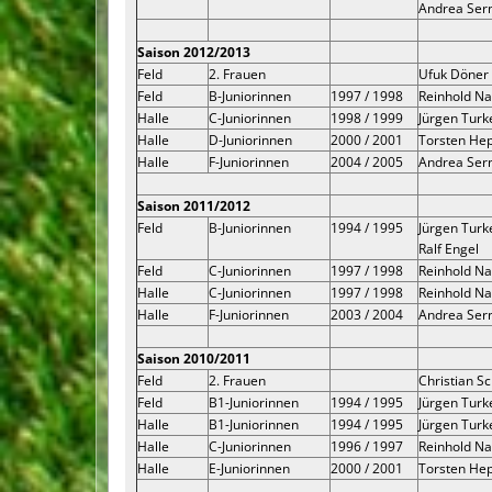
Andrea Se
Saison 2012/2013
Feld
2. Frauen
Ufuk Döner
Feld
B-Juniorinnen
1997 / 1998
Reinhold Na
Halle
C-Juniorinnen
1998 / 1999
Jürgen Turk
Halle
D-Juniorinnen
2000 / 2001
Torsten He
Halle
F-Juniorinnen
2004 / 2005
Andrea Se
Saison 2011/2012
Feld
B-Juniorinnen
1994 / 1995
Jürgen Turk
Ralf Engel
Feld
C-Juniorinnen
1997 / 1998
Reinhold N
Halle
C-Juniorinnen
1997 / 1998
Reinhold N
Halle
F-Juniorinnen
2003 / 2004
Andrea Se
Saison 2010/2011
Feld
2. Frauen
Christian S
Feld
B1-Juniorinnen
1994 / 1995
Jürgen Turk
Halle
B1-Juniorinnen
1994 / 1995
Jürgen Turk
Halle
C-Juniorinnen
1996 / 1997
Reinhold N
Halle
E-Juniorinnen
2000 / 2001
Torsten He