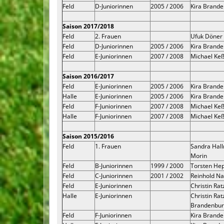
Feld
D-Juniorinnen
2005 / 2006
Kira Brande
Saison 2017/2018
Feld
2. Frauen
Ufuk Döner
Feld
D-Juniorinnen
2005 / 2006
Kira Brande
Feld
E-Juniorinnen
2007 / 2008
Michael Keß
Saison 2016/2017
Feld
E-Juniorinnen
2005 / 2006
Kira Brande
Halle
E-Juniorinnen
2005 / 2006
Kira Brande
Feld
F-Juniorinnen
2007 / 2008
Michael Keßl
Halle
F-Juniorinnen
2007 / 2008
Michael Keßl
Saison 2015/2016
Feld
1. Frauen
Sandra Hal
Morin
Feld
B-Juniorinnen
1999 / 2000
Torsten Hep
Feld
C-Juniorinnen
2001 / 2002
Reinhold Na
Feld
E-Juniorinnen
Christin Ratz
Halle
E-Juniorinnen
Christin Ratz
Brandenburg
Feld
F-Juniorinnen
Kira Brande