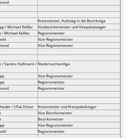
rmond
Kreismeister, Aufstieg in die Bezirksliga
pp / Michael Keßler
Vizebezirksmeister und Vizepokalsieger
e / Michael Keßler
Regionsmeister
pold
Vize-Regionsmeister
rmond
Vize-Regionsmeister
e / Sandra Hallmann /
Niedersachsenliga
app
Vize-Regionsmeister
app
Regionsmeister
rmond
Regionsmeister
chieder / Ufuk Döner
Kreismeister und Kreispokalsieger
e
Vize-Bezirksmeister
e
Bezirksmeister
app
Vize-Regionsmeister
pold
Regionsmeister