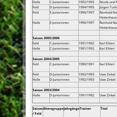
Halle
C-Juniorinnen
1992/1993
Nicole und 
Feld
D-Juniorinnen
1994/1995
Jürgen Turk
Feld
E-Juniorinnen
1996/1997
Reinhold Na
Hettenhaus
Halle
E-Juniorinnen
1996/1997
Reinhold Na
Hettenhaus
Saison 2005/2006
Feld
C-Juniorinnen
1991/1992
Karl Ehlert
Halle
C-Juniorinnen
1991/1992
Karl Ehlert
Saison 2004/2005
Feld
C-Juniorinnen
1990/1991
Karl Ehlert
Feld
D-Juniorinnen
1992/1993
Uwe Zinkel
Halle
D-Juniorinnen
1992/1993
Uwe Zinkel
Saison 2003/2004
Halle
D-Juniorinnen
1991/1992
Uwe Zinkel
Saison
Altersgruppe
Jahrgänge
Trainer
Titel
/ Feld