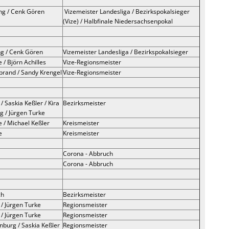
ng / Cenk Gören
Vizemeister Landesliga / Bezirkspokalsieger
(Vize) / Halbfinale Niedersachsenpokal
ng / Cenk Gören
Vizemeister Landesliga / Bezirkspokalsieger
 / Björn Achilles
Vize-Regionsmeister
ebrand / Sandy Krengel
Vize-Regionsmeister
/ Saskia Keßler / Kira
Bezirksmeister
 / Jürgen Turke
e / Michael Keßler
Kreismeister
e
Kreismeister
Corona - Abbruch
Corona - Abbruch
ch
Bezirksmeister
 / Jürgen Turke
Regionsmeister
 / Jürgen Turke
Regionsmeister
nburg / Saskia Keßler
Regionsmeister