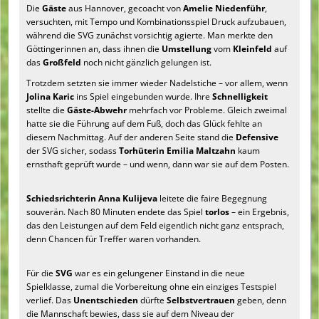
Die
Gäste
aus Hannover, gecoacht von
Amelie Niedenführ
,
versuchten, mit Tempo und Kombinationsspiel Druck aufzubauen,
während die SVG zunächst vorsichtig agierte. Man merkte den
Göttingerinnen an, dass ihnen die
Umstellung
vom
Kleinfeld
auf
das
Großfeld
noch nicht gänzlich gelungen ist.
Trotzdem setzten sie immer wieder Nadelstiche – vor allem, wenn
Jolina Karic
ins Spiel eingebunden wurde. Ihre
Schnelligkeit
stellte die
Gäste-Abwehr
mehrfach vor Probleme. Gleich zweimal
hatte sie die Führung auf dem Fuß, doch das Glück fehlte an
diesem Nachmittag. Auf der anderen Seite stand die
Defensive
der SVG sicher, sodass
Torhüterin Emilia Maltzahn
kaum
ernsthaft geprüft wurde – und wenn, dann war sie auf dem Posten.
Schiedsrichterin Anna Kulijeva
leitete die faire Begegnung
souverän. Nach 80 Minuten endete das Spiel
torlos
– ein Ergebnis,
das den Leistungen auf dem Feld eigentlich nicht ganz entsprach,
denn Chancen für Treffer waren vorhanden.
Für die
SVG
war es ein gelungener Einstand in die neue
Spielklasse, zumal die Vorbereitung ohne ein einziges Testspiel
verlief. Das
Unentschieden
dürfte
Selbstvertrauen
geben, denn
die Mannschaft bewies, dass sie auf dem Niveau der