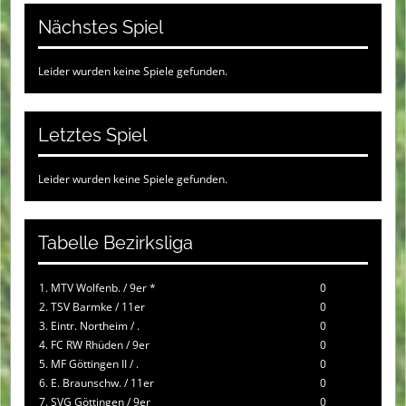
Nächstes Spiel
Leider wurden keine Spiele gefunden.
Letztes Spiel
Leider wurden keine Spiele gefunden.
Tabelle Bezirksliga
1. MTV Wolfenb. / 9er *
0
2. TSV Barmke / 11er
0
3. Eintr. Northeim / .
0
4. FC RW Rhüden / 9er
0
5. MF Göttingen II / .
0
6. E. Braunschw. / 11er
0
7. SVG Göttingen / 9er
0