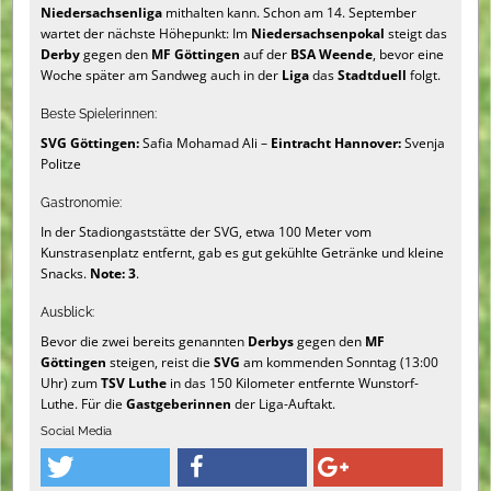
Niedersachsenliga
mithalten kann. Schon am 14. September
wartet der nächste Höhepunkt: Im
Niedersachsenpokal
steigt das
Derby
gegen den
MF Göttingen
auf der
BSA Weende
, bevor eine
Woche später am Sandweg auch in der
Liga
das
Stadtduell
folgt.
Beste Spielerinnen:
SVG Göttingen:
Safia Mohamad Ali –
Eintracht Hannover:
Svenja
Politze
Gastronomie:
In der Stadiongaststätte der SVG, etwa 100 Meter vom
Kunstrasenplatz entfernt, gab es gut gekühlte Getränke und kleine
Snacks.
Note: 3
.
Ausblick:
Bevor die zwei bereits genannten
Derbys
gegen den
MF
Göttingen
steigen, reist die
SVG
am kommenden Sonntag (13:00
Uhr) zum
TSV Luthe
in das 150 Kilometer entfernte Wunstorf-
Luthe. Für die
Gastgeberinnen
der Liga-Auftakt.
Social Media