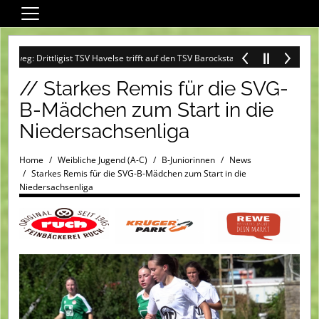
Home
: Drittligist TSV Havelse trifft auf den TSV Barockstadt Fulda-Lehnerz +++
Wir über uns
// Starkes Remis für die SVG-
Fußball
B-Mädchen zum Start in die
Darts
Niedersachsenliga
Sandweg-Special
Home
Weibliche Jugend (A-C)
B-Juniorinnen
News
Training + Spiel
Starkes Remis für die SVG-B-Mädchen zum Start in die
Niedersachsenliga
Turniere
Service
Ehrenamt
Fanshop SVG
Spielplan (Heim)