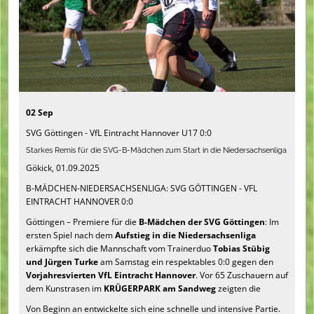
02 Sep
SVG Göttingen - VfL Eintracht Hannover U17 0:0
Starkes Remis für die SVG-B-Mädchen zum Start in die Niedersachsenliga
Gökick, 01.09.2025
B-MÄDCHEN-NIEDERSACHSENLIGA: SVG GÖTTINGEN - VFL
EINTRACHT HANNOVER 0:0
Göttingen – Premiere für die
B-Mädchen der SVG Göttingen
: Im
ersten Spiel nach dem
Aufstieg in die Niedersachsenliga
erkämpfte sich die Mannschaft vom Trainerduo
Tobias Stübig
und Jürgen Turke
am Samstag ein respektables 0:0 gegen den
Vorjahresvierten VfL Eintracht Hannover
. Vor 65 Zuschauern auf
dem Kunstrasen im
KRÜGERPARK am Sandweg
zeigten die
Von Beginn an entwickelte sich eine schnelle und intensive Partie.